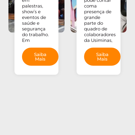
em
pôde contar
palestras,
coma
show’s e
presença de
eventos de
grande
saúde e
parte do
segurança
quadro de
do trabalho.
colaboradores
Em
da Usiminas,
Saiba
Saiba
Mais
Mais